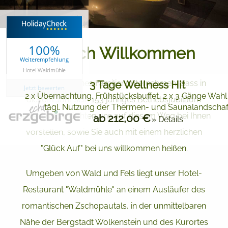
100%
Herzlich Willkommen
Weiterempfehlung
Hotel Waldmühle
3 Tage Wellness Hit
Wir sind ein kleines Familienunternehmen, dass in
Jetzt bewerten
2 x Übernachtung, Frühstücksbuffet, 2 x 3 Gänge Wah
diesem Jahr sein 153 jähriges Betriebsjubiläum
tägl. Nutzung der Thermen- und Saunalandschaf
begeht und möchten uns auf diesem Weg bei Ihnen
ab 212,00 €
» Details
vorstellen, sowie Sie auch mit einem herzlichen
"Glück Auf" bei uns willkommen heißen.
Umgeben von Wald und Fels liegt unser Hotel-
Restaurant "Waldmühle" an einem Ausläufer des
romantischen Zschopautals, in der unmittelbaren
Nähe der Bergstadt Wolkenstein und des Kurortes